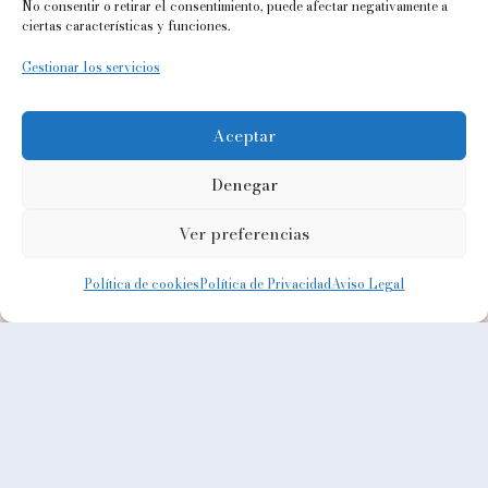
No consentir o retirar el consentimiento, puede afectar negativamente a
EL PROYECTO
ciertas características y funciones.
COLABORADORES
Gestionar los servicios
PROFESIONALES
Aceptar
NOTICIAS
Denegar
CONTACTO
Ver preferencias
Casa del Universo
Política de cookies
Política de Privacidad
Aviso Legal
Aviso Legal
Política de Privacidad
Política de cookies (UE)
Protección de Datos